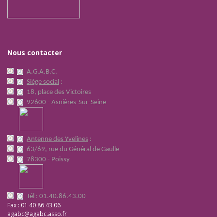
Nous contacter
A.G.A.B.C.
Siège social
:
18, place des Victoires
92600 - Asnières-Sur-Seine
Antenne des Yvelines
:
63/69, rue du Général de Gaulle
78300 - Poissy
Tél : 01.40.86.43.00
Fax : 01 40 86 43 06
agabc@agabc.asso.fr