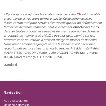
« Il y a urgence à agir tant la situation financière des
CSI
est intenable
et leur survie, à très court terme, engagée. Cette annonce arrive
d’ailleurs trop tard pour certains d’entre eux qui ont dû définitivement
fermer ces dernières semaines
.
Seul le versement
effectif
des fonds
dans les toutes prochaines semaines permettra aux autres de rester
en activité, de maintenir ainsi l’offre de soins de proximité sur leur
territoire et de poursuivre la prise en charge de milliers de patients
.
Nous restons mobilisés jusqu’à ce que les fonds soient bel et bien
réceptionnés par nos structures »
précisent les Président(e)s Patrick
MALPHETTES (ADEDOM), Marie-Josée DAGUIN (ADMR), Marie-Reine
TILLON (UNA) et François FERRANTE (C3SI).
standard
Navigation
Notre Association
Maintien à domicile